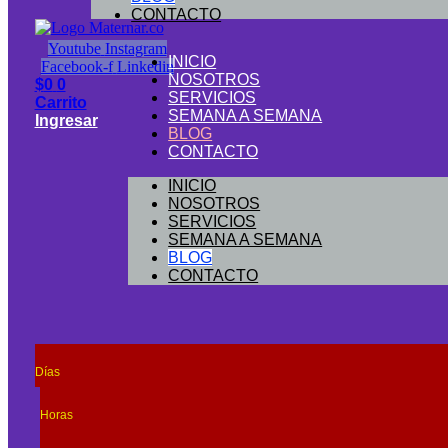
CONTACTO
Youtube
Instagram
INICIO
Facebook-f
Linkedin
NOSOTROS
$
0
0
SERVICIOS
Carrito
SEMANA A SEMANA
Ingresar
BLOG
CONTACTO
INICIO
NOSOTROS
SERVICIOS
SEMANA A SEMANA
BLOG
CONTACTO
Días
Horas