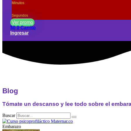
Minutos
Segundos
Ver promo
$
0
0
Carrito
Ingresar
Blog
Tómate un descanso y lee todo sobre el embar
Buscar
Embarazo