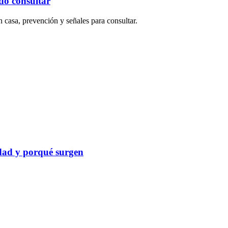
ndo consultar
n casa, prevención y señales para consultar.
idad y porqué surgen