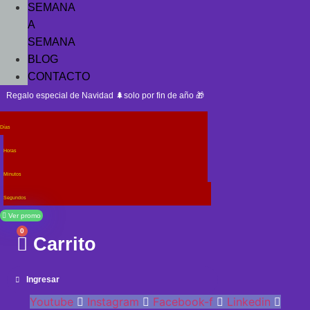
SEMANA
A
SEMANA
BLOG
CONTACTO
Regalo especial de Navidad 🌲solo por fin de año 🎁
Días
Horas
Minutos
Segundos
Ver promo
0
Carrito
Ingresar
Youtube
Instagram
Facebook-f
Linkedin