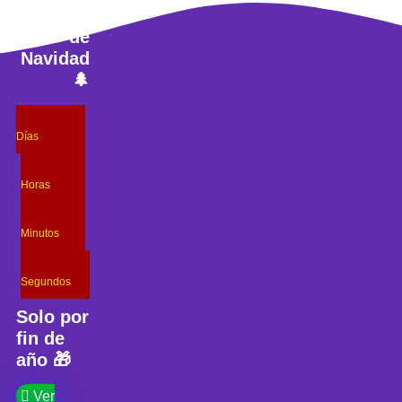
Ir
especial
al
de
contenido
Navidad
🌲
Días
Horas
Minutos
Segundos
Solo por
fin de
año 🎁
Ver