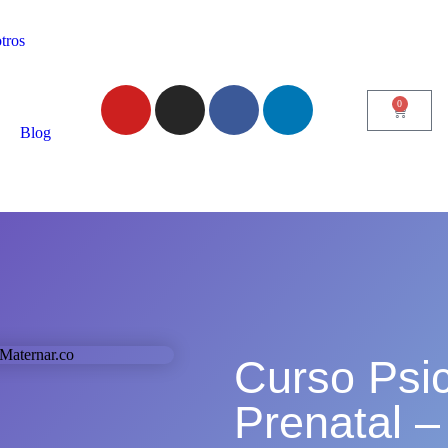
tros
0
Blog
Curso Psic
Prenatal –