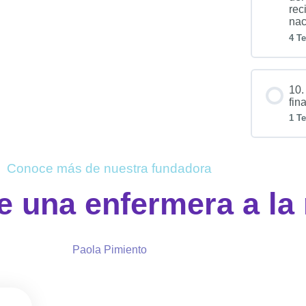
rec
nac
4 T
10.
fin
1 T
Conoce más de nuestra fundadora
e una enfermera a la
Paola Pimiento