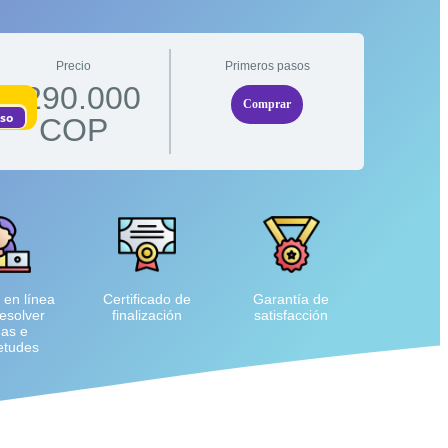
Precio
Primeros pasos
$290.000
Comprar
eso
COP
 en línea
Certificado de
Garantía de
esolver
finalización
satisfacción
as e
etudes