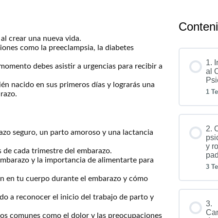
Conteni
al crear una nueva vida.
ciones como la preeclampsia, la diabetes
1. 
momento debes asistir a urgencias para recibir a
al 
Psi
én nacido en sus primeros días y lograrás una
1 T
razo.
2. 
azo seguro, un parto amoroso y una lactancia
psi
y r
 de cada trimestre del embarazo.
pad
 embarazo y la importancia de alimentarte para
3 T
en en tu cuerpo durante el embarazo y cómo
o a reconocer el inicio del trabajo de parto y
3.
Ca
edos comunes como el dolor y las preocupaciones