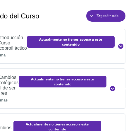
do del Curso
Expandir todo
Introducción
Actualmente no tienes acceso a este
Curso
contenido
Exp
coprofiláctico
ema
Contenido de la
0% COMPLETADO
0/1 pasos
Lección
Cambios
Actualmente no tienes acceso a este
cológicos
contenido
ol de ser
Expandi
res
Bienvenida a nuestro Curso
emas
Contenido de la
0% COMPLETADO
0/3 pasos
Lección
Actualmente no tienes acceso a este
mbios
contenido