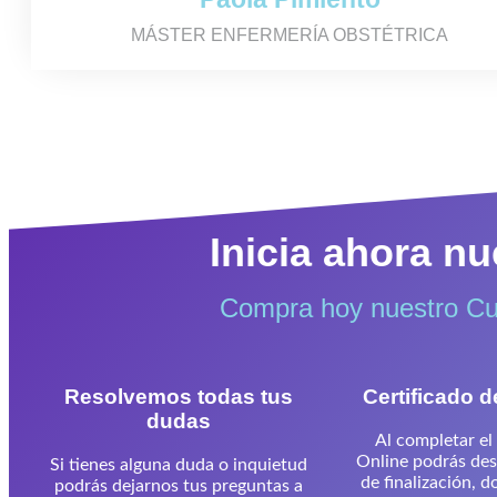
MÁSTER ENFERMERÍA OBSTÉTRICA
Inicia ahora n
Compra hoy nuestro Cur
Resolvemos todas tus
Certificado d
dudas
Al completar el
Online podrás des
Si tienes alguna duda o inquietud
de finalización, 
podrás dejarnos tus preguntas a