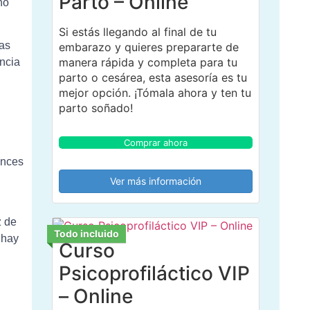
Parto – Online
no
Si estás llegando al final de tu
las
embarazo y quieres prepararte de
manera rápida y completa para tu
ancia
parto o cesárea, esta asesoría es tu
mejor opción. ¡Tómala ahora y ten tu
parto soñado!
Comprar ahora
onces
Ver más información
z de
Todo incluido
 hay
Curso
Psicoprofiláctico VIP
– Online