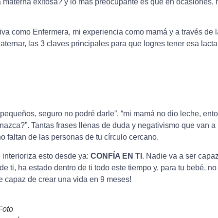
a materna exitosa? y lo más preocupante es que en ocasiones, 
tiva como Enfermera, mi experiencia como mamá y a través de 
ernar, las 3 claves principales para que logres tener esa lact
equeños, seguro no podré darle”, “mi mamá no dio leche, ent
 nazca?”. Tantas frases llenas de duda y negativismo que van a
o faltan de las personas de tu círculo cercano.
 interioriza esto desde ya:
CONFÍA EN TI
. Nadie va a ser capa
 ti, ha estado dentro de ti todo este tiempo y, para tu bebé, no
ue capaz de crear una vida en 9 meses!
Foto