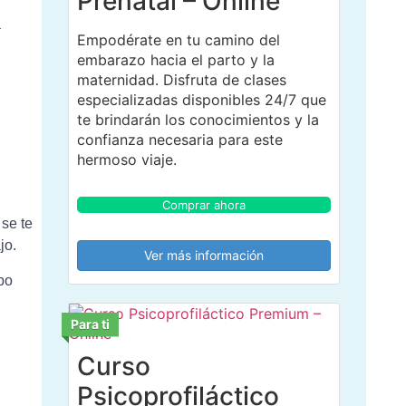
Prenatal – Online
a
Empodérate en tu camino del
embarazo hacia el parto y la
maternidad. Disfruta de clases
especializadas disponibles 24/7 que
te brindarán los conocimientos y la
confianza necesaria para este
hermoso viaje.
Comprar ahora
 se te
jo.
Ver más información
po
Para ti
Curso
Psicoprofiláctico