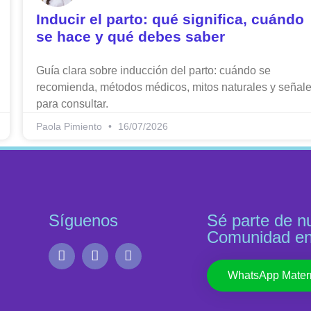
Inducir el parto: qué significa, cuándo
se hace y qué debes saber
Guía clara sobre inducción del parto: cuándo se
recomienda, métodos médicos, mitos naturales y señal
para consultar.
Paola Pimiento
16/07/2026
Síguenos
Sé parte de n
Comunidad e
WhatsApp Mater