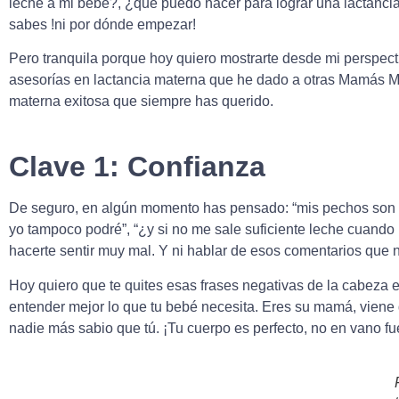
leche a mi bebé?, ¿qué puedo hacer para lograr una lactanci
sabes !ni por dónde empezar!
Pero tranquila porque hoy quiero mostrarte desde mi perspec
asesorías en lactancia materna que he dado a otras Mamás Mat
materna exitosa que siempre has querido.
Clave 1: Confianza
De seguro, en algún momento has pensado: “mis pechos son p
yo tampoco podré”, “¿y si no me sale suficiente leche cuando
hacerte sentir muy mal. Y ni hablar de esos comentarios que n
Hoy quiero que te quites esas frases negativas de la cabeza e
entender mejor lo que tu bebé necesita. Eres su mamá, viene de
nadie más sabio que tú. ¡Tu cuerpo es perfecto, no en vano f