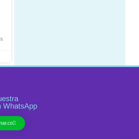
es
uestra
n WhatsApp
nar.co