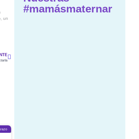
#mamásmaternar
a
, un
ENTE
tarla
razo