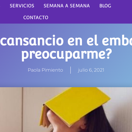
S
SERVICIOS
SEMANA A SEMANA
BLOG
CONTACTO
cansancio en el emb
preocuparme?
Paola Pimiento
julio 6, 2021