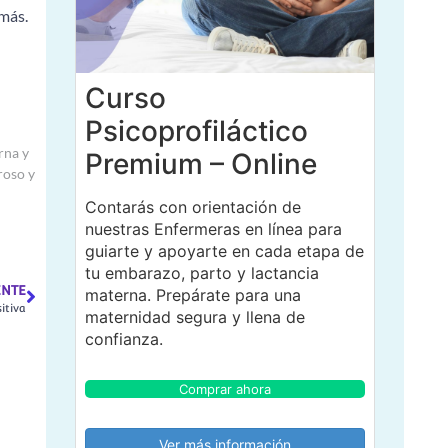
amás.
Curso
Psicoprofiláctico
rna y
Premium – Online
roso y
Contarás con orientación de
nuestras Enfermeras en línea para
guiarte y apoyarte en cada etapa de
tu embarazo, parto y lactancia
ENTE
materna. Prepárate para una
itiva
maternidad segura y llena de
confianza.
Comprar ahora
Ver más información