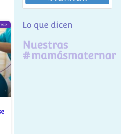
Lo que dicen
razo
Nuestras
#mamásmaternar
se