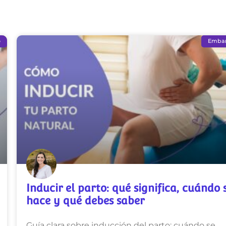
o
Emba
Inducir el parto: qué significa, cuándo 
hace y qué debes saber
Guía clara sobre inducción del parto: cuándo se