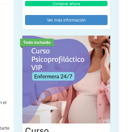
Comprar ahora
Ver más información
Todo incluido
n el
tarte
Curso