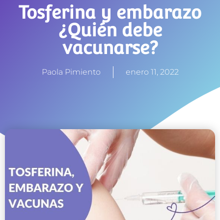
Tosferina y embarazo
¿Quién debe
vacunarse?
Paola Pimiento
enero 11, 2022