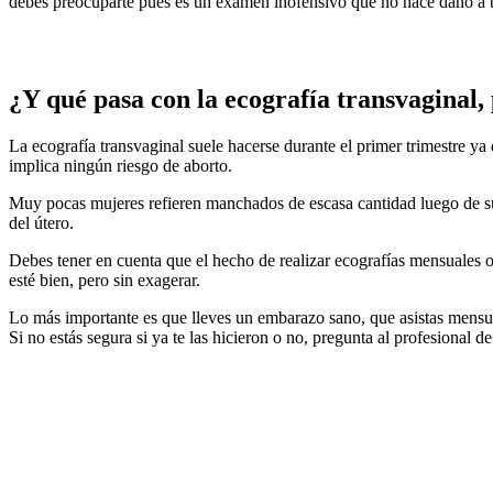
debes preocuparte pues es un examen inofensivo que no hace daño a t
¿Y qué pasa con la ecografía transvaginal
La ecografía transvaginal suele hacerse durante el primer trimestre ya 
implica ningún riesgo de aborto.
Muy pocas mujeres refieren manchados de escasa cantidad luego de su re
del útero.
Debes tener en cuenta que el hecho de realizar ecografías mensuales o
esté bien, pero sin exagerar.
Lo más importante es que lleves un embarazo sano, que asistas mens
Si no estás segura si ya te las hicieron o no, pregunta al profesional