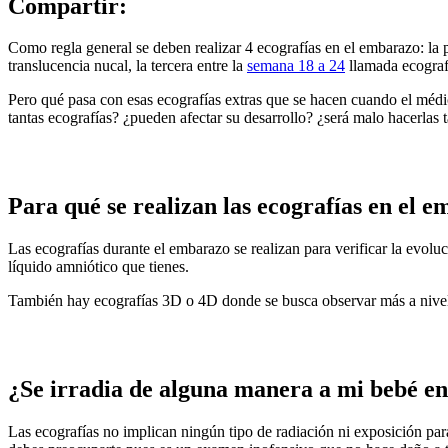
Compartir:
Como regla general se deben realizar 4 ecografías en el embarazo: la p
translucencia nucal, la tercera entre la
semana 18 a 24
llamada ecografí
Pero qué pasa con esas ecografías extras que se hacen cuando el médico
tantas ecografías? ¿pueden afectar su desarrollo? ¿será malo hacerlas 
Para qué se realizan las ecografías en el 
Las ecografías durante el embarazo se realizan para verificar la evolu
líquido amniótico que tienes.
También hay ecografías 3D o 4D donde se busca observar más a nivel ex
¿Se irradia de alguna manera a mi bebé en 
Las ecografías no implican ningún tipo de radiación ni exposición par