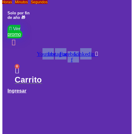
Horas
Minutos
Segundos
Solo por fin
de año 🎁
Ver
promo
Youtube
Instagram
Facebook-
Linkedin
f
0
Carrito
Ingresar