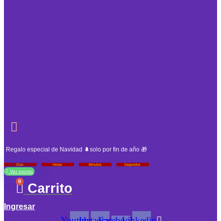
Regalo especial de Navidad 🌲solo por fin de año 🎁
Días
Horas
Minutos
Segundos
Ver promo
0
Carrito
Ingresar
Youtube
Instagram
Facebook-
Linkedin