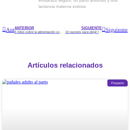
embarazo seguro, un parto amoroso y una
lactancia materna exitosa.
ANTERIOR
SIGUIENTE
Ant
Siguiente
5 mitos sobre la alimentación complementaria
10 razones para elegir tu Curso Psicoprofiláctico: ¡No te pierdas la impactante #6!
Artículos relacionados
Posparto