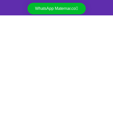
WhatsApp Maternar.co
TÉRMINOS Y CONDICIONES
POLÍTICA DE DATOS PERSONALES
Chat en vivo
En línea
Antes de comenzar
Completa tus datos para iniciar la conversación.
Nombre