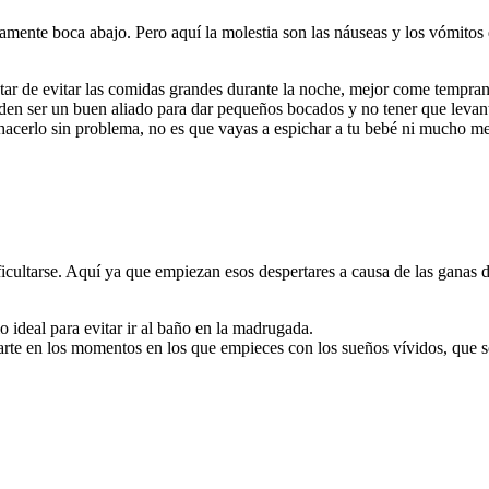
ente boca abajo. Pero aquí la molestia son las náuseas y los vómitos qu
atar de evitar las comidas grandes durante la noche, mejor come tempran
en ser un buen aliado para dar pequeños bocados y no tener que levant
hacerlo sin problema, no es que vayas a espichar a tu bebé ni mucho m
icultarse. Aquí ya que empiezan esos despertares a causa de las ganas de
 ideal para evitar ir al baño en la madrugada.
izarte en los momentos en los que empieces con los sueños vívidos, que 