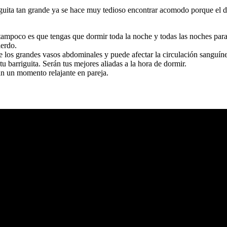
riguita tan grande ya se hace muy tedioso encontrar acomodo porque el d
tampoco es que tengas que dormir toda la noche y todas las noches p
ierdo.
bre los grandes vasos abdominales y puede afectar la circulación sanguí
u barriguita. Serán tus mejores aliadas a la hora de dormir.
an un momento relajante en pareja.