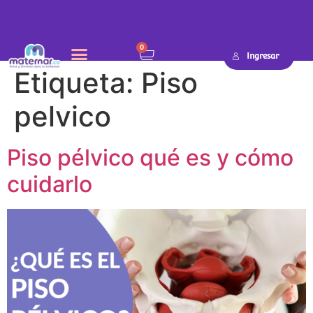
0
Ingresar
Etiqueta:
Piso
pelvico
Piso pélvico qué es y cómo
cuidarlo