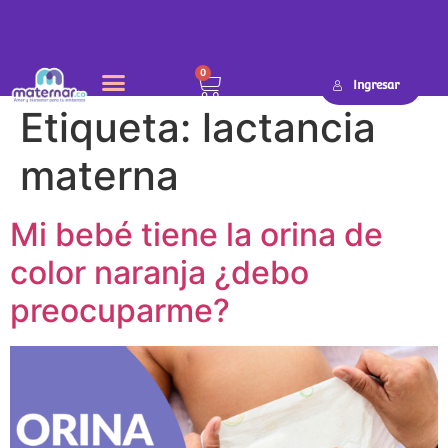
0
Ingresar
Etiqueta:
lactancia
materna
Mi bebé tiene la orina de
color naranja ¿debo
preocuparme?