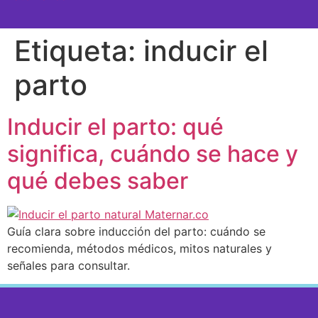
SEMANA A SEMANA
Etiqueta:
inducir el
parto
Inducir el parto: qué
significa, cuándo se hace y
qué debes saber
Guía clara sobre inducción del parto: cuándo se
recomienda, métodos médicos, mitos naturales y
señales para consultar.