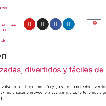
tros
0
ana
acto
en
adas, divertidos y fáciles de
 volver a sentirte como niña y gozar de una fecha diverti
máximo y sacarle provecho a esa barriguita, te tenemos al
 […]