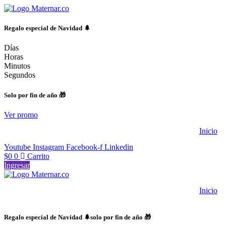
Ir
al
contenido
Regalo especial de Navidad 🌲
Días
Horas
Minutos
Segundos
Solo por fin de año 🎁
Ver promo
Inicio
Youtube
Instagram
Facebook-f
Linkedin
$
0
0
Carrito
Ingresar
Inicio
Regalo especial de Navidad 🌲solo por fin de año 🎁