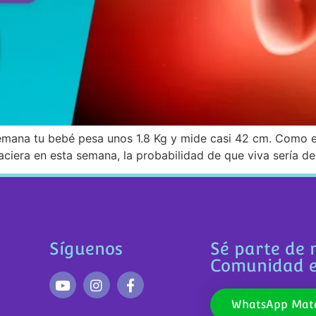
emana tu bebé pesa unos 1.8 Kg y mide casi 42 cm. Como e
ciera en esta semana, la probabilidad de que viva sería de
Síguenos
Sé parte de 
Comunidad 
WhatsApp Mate