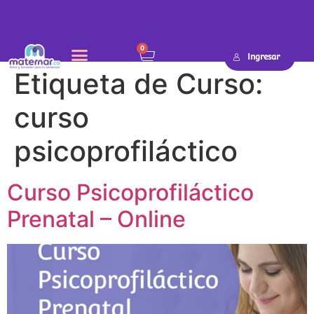
0
Ingresar
Etiqueta de Curso:
SEMANA A SEMANA
curso
psicoprofiláctico
Curso Psicoprofiláctico
Prenatal – Online