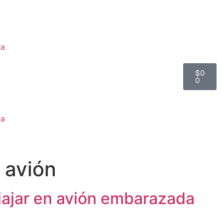
na
$
0
0
na
n avión
ajar en avión embarazada