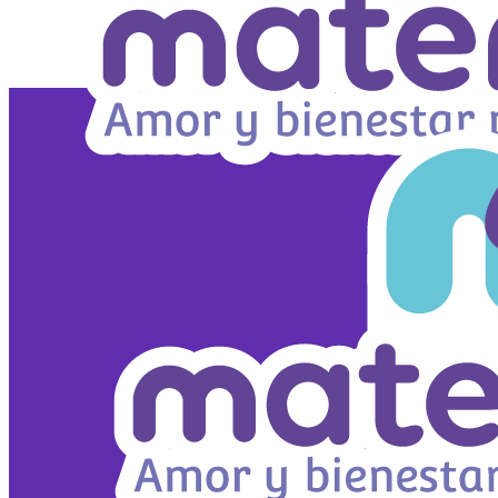
Ir
al
contenido