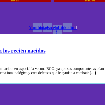
Horas
Minutos
Youtube
Instagram
Facebook-
Linkedin
f
 los recién nacidos
én nacido, en especial la vacuna BCG, ya que sus componentes ayudan 
istema inmunológico y crea defensas que le ayudan a combatir […]