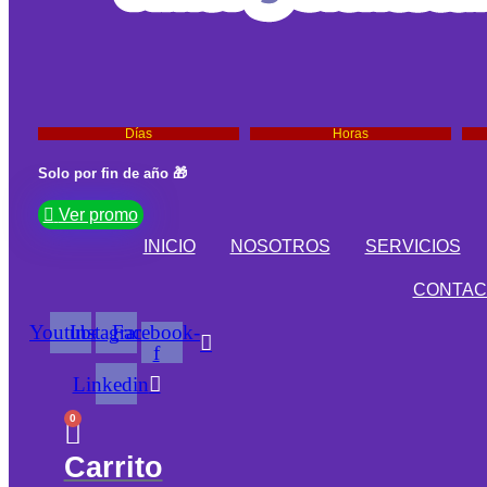
Días
Horas
Solo por fin de año 🎁
Ver promo
INICIO
NOSOTROS
SERVICIOS
CONTAC
Youtube
Instagram
Facebook-
f
Linkedin
0
Carrito