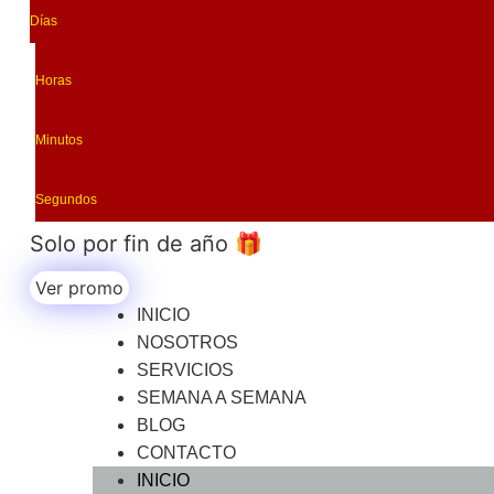
Ir
Días
al
contenido
Horas
Minutos
Segundos
Solo por fin de año 🎁
Ver promo
INICIO
NOSOTROS
SERVICIOS
SEMANA A SEMANA
BLOG
CONTACTO
INICIO