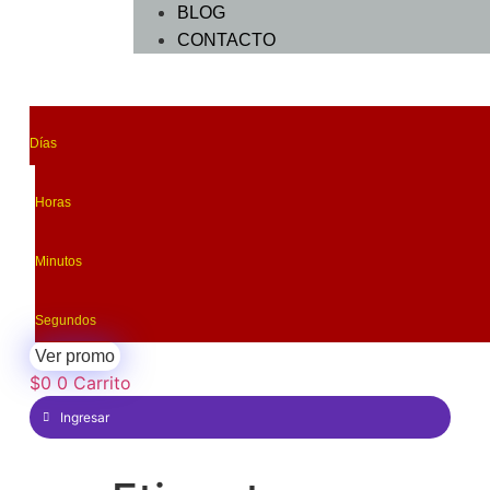
BLOG
CONTACTO
Días
Horas
Minutos
Segundos
Ver promo
$
0
0
Carrito
Ingresar