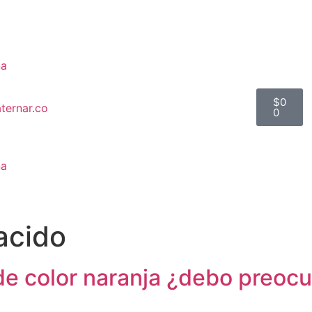
na
$
0
0
na
acido
 de color naranja ¿debo preo