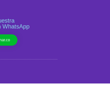
uestra
n WhatsApp
nar.co