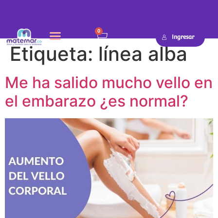
0
Ingresar
Etiqueta:
línea alba
Me ha salido mucho vello en
el embarazo ¿es normal?