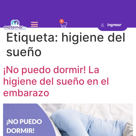
0
Ingresar
Etiqueta:
higiene del
sueño
¡No puedo dormir! La
higiene del sueño en el
embarazo