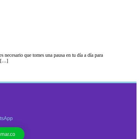
 necesario que tomes una pausa en tu día a día para
r […]
tsApp
rnar.co