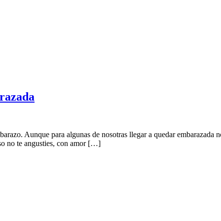
Horas
Minutos
arazada
mbarazo. Aunque para algunas de nosotras llegar a quedar embarazada n
caso no te angusties, con amor […]