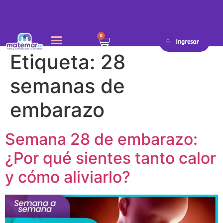
0
Ingresar
Etiqueta:
28
SEMANA A SEMANA
semanas de
embarazo
Semana 28 de embarazo:
¿Por qué sientes tanto calor
y cómo aliviarlo?