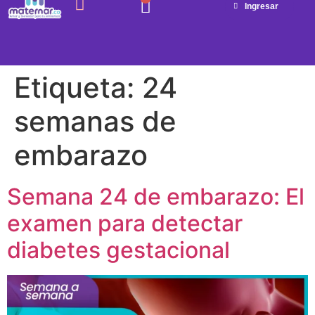
Ingresar
SEMANA A SEMANA
Etiqueta:
24
semanas de
embarazo
Semana 24 de embarazo: El
examen para detectar
diabetes gestacional