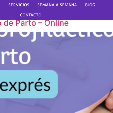
so:
Planes Acompañami
S
SERVICIOS
SEMANA A SEMANA
BLOG
CONTACTO
o de Parto – Online