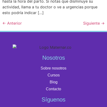
hasta la hora del parto. Si notas que disminuye su
actividad, llama a tu doctor o ve a urgencias porque
esto podría indicar […]
←
Anterior
Siguiente
→
Nosotros
Sobre nosotros
Cursos
Blog
Contacto
Síguenos