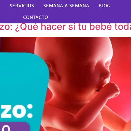
bre de 2024
S
SERVICIOS
SEMANA A SEMANA
BLOG
CONTACTO
: ¿Qué hacer si tu bebé toda