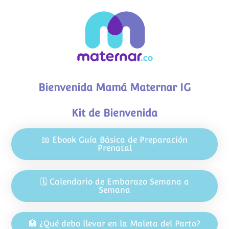
Bienvenida Mamá Maternar IG
Kit de Bienvenida
📖 Ebook Guía Básica de Preparación
Prenatal
🗓️ Calendario de Embarazo Semana a
Semana
🏥 ¿Qué debo llevar en la Maleta del Parto?