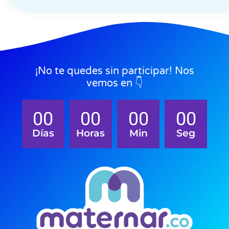
¡No te quedes sin participar! Nos
vemos en 👇
00
00
00
00
Días
Horas
Min
Seg