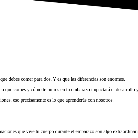
ste, agobiada, preocupada, a veces sin saber por qué, es algo que real
 entiende por lo que estás pasando.
rimestre por el que estés pasando y entenderás las transformaciones q
ue debes comer para dos. Y es que las diferencias son enormes.
 Lo que comes y cómo te nutres en tu embarazo impactará el desarrollo y 
ones, eso precisamente es lo que aprenderás con nosotros.
maciones que vive tu cuerpo durante el embarazo son algo extraordinar