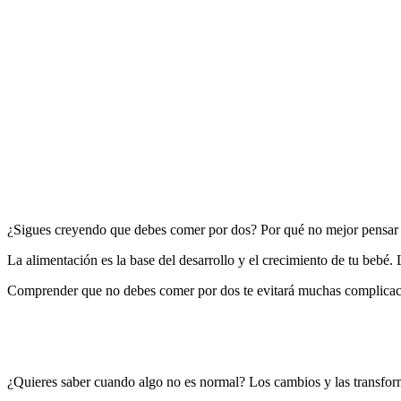
Los cambios emocionales en tu embarazo son una realidad. Sentirte tri
Y ni decir de los malentendidos que puede traer con tu pareja, pues no
Con nuestro curso aprenderás cuáles son esos cambios de acuerdo al t
¿Sigues creyendo que debes comer por dos? Por qué no mejor pensar q
La alimentación es la base del desarrollo y el crecimiento de tu bebé.
Comprender que no debes comer por dos te evitará muchas complicaci
¿Quieres saber cuando algo no es normal? Los cambios y las transfor