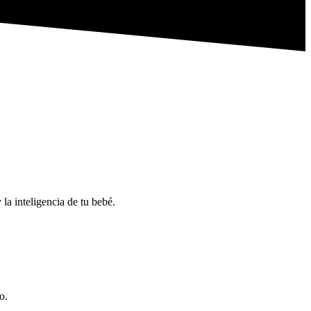
mente no te permite disfrutar del momento.
ue viven como nuevos padres.
la inteligencia de tu bebé.
io.