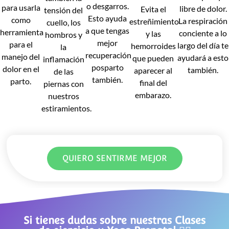
o desgarros.
para usarla
libre de dolor.
Evita el
tensión del
Esto ayuda
como
La respiración
estreñimiento
cuello, los
a que tengas
herramienta
conciente a lo
y las
hombros y
mejor
para el
largo del día te
hemorroides
la
recuperación
manejo del
ayudará a esto
que pueden
inflamación
posparto
dolor en el
también.
aparecer al
de las
también.
parto.
final del
piernas con
embarazo.
nuestros
estiramientos.
QUIERO SENTIRME MEJOR
Si tienes dudas sobre nuestras Clases