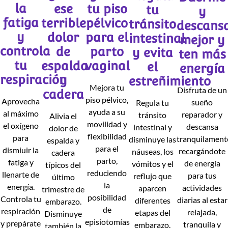
la
ese
tu piso
tu
y
fatiga
terrible
pélvico
tránsito
descans
y
dolor
para el
intestinal
mejor y
controla
de
parto
y evita
ten más
tu
espalda
vaginal
el
energía
respiración
y
estreñimiento
Mejora tu
Disfruta de un
cadera
piso pélvico,
Aprovecha
sueño
Regula tu
ayuda a su
al máximo
reparador y
tránsito
Alivia el
movilidad y
el oxígeno
descansa
intestinal y
dolor de
flexibilidad
para
tranquilament
disminuye las
espalda y
para el
dismiuir la
recargándote
náuseas, los
cadera
parto,
fatiga y
de energía
vómitos y el
típicos del
reduciendo
llenarte de
para tus
reflujo que
último
la
energía.
actividades
aparcen
trimestre de
posibilidad
Controla tu
diarias al estar
diferentes
embarazo.
de
respiración
relajada,
etapas del
Disminuye
episiotomías
y prepárate
tranquila y
embarazo.
también la