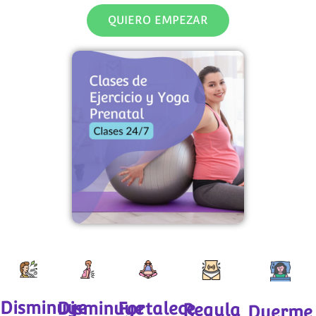
QUIERO EMPEZAR
Disminuye
Disminuye
Fortalece
Regula
Duerme