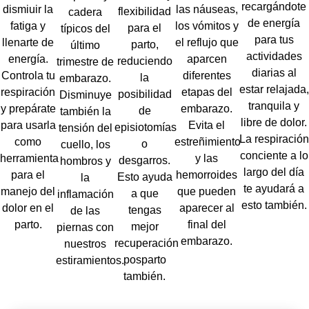
recargándote
dismiuir la
las náuseas,
flexibilidad
cadera
de energía
fatiga y
los vómitos y
para el
típicos del
para tus
llenarte de
el reflujo que
parto,
último
actividades
energía.
aparcen
reduciendo
trimestre de
diarias al
Controla tu
diferentes
la
embarazo.
estar relajada,
respiración
etapas del
posibilidad
Disminuye
tranquila y
y prepárate
embarazo.
de
también la
libre de dolor.
para usarla
Evita el
episiotomías
tensión del
La respiración
como
estreñimiento
o
cuello, los
conciente a lo
herramienta
y las
desgarros.
hombros y
largo del día
para el
hemorroides
Esto ayuda
la
te ayudará a
manejo del
que pueden
a que
inflamación
esto también.
dolor en el
aparecer al
tengas
de las
parto.
final del
mejor
piernas con
embarazo.
recuperación
nuestros
posparto
estiramientos.
también.