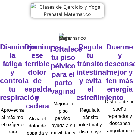
Disminuye
Disminuye
Regula
Duerme
Fortalece
la
ese
tu
y
tu piso
fatiga
terrible
tránsito
descans
pélvico
y
dolor
intestinal
mejor y
para el
controla
de
y evita
ten más
parto
tu
espalda
el
energía
vaginal
respiración
y
estreñimiento
Disfruta de un
Mejora tu
cadera
sueño
Aprovecha
Regula tu
piso
reparador y
al máximo
tránsito
pélvico,
Alivia el
descansa
el oxígeno
intestinal y
ayuda a su
dolor de
tranquilament
para
disminuye
movilidad y
espalda y